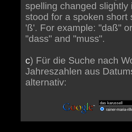
spelling changed slightly 
stood for a spoken short s
'ß'. For example: "daß" o
"dass" and "muss".
c
) Für die Suche nach Wo
Jahreszahlen aus Datums
alternativ:
rainer-maria-ril